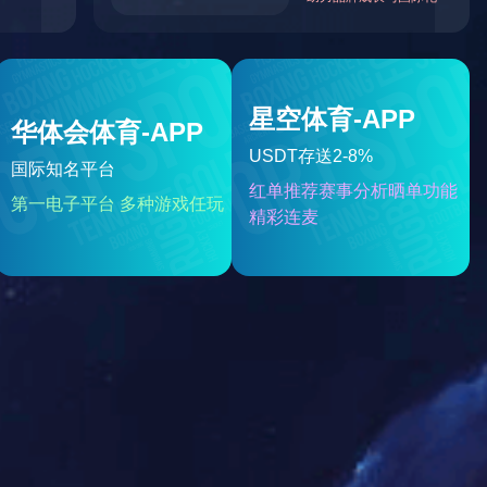
1
下页
尾页