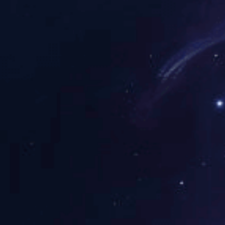
PA6+安博站·官方版网站登录入口
PA610抗静电
PA612抗静电
PA66抗静电
PA66/6抗静电
PA66+PA6I/X抗静电
PAEK抗静电
PAI抗静电
PARA抗静电
PAS抗静电
PBI抗静电
PBT抗静电
PC抗静电
PC+PBT抗静电
PE抗静电
PPE抗静电
PP抗静电