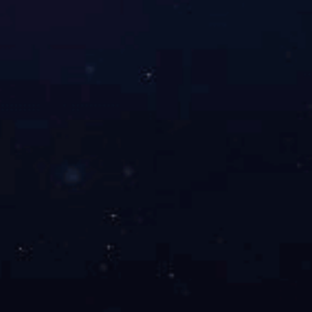
PVC抗静电
SBR抗静电
SPS抗静电
TES抗静电
TP抗静电
TPO抗静电
TPO(POE)抗静电
TS抗静电
首页
|
公司简介
|
产品中心
|
行业新闻
|
安博