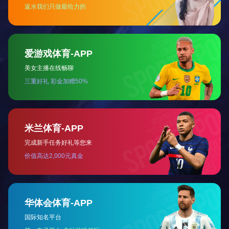
POM抗静电
PPA抗静电
PPS抗静电
PPSU抗静电
PTFE抗静电
TPU抗静电
UHMWPE抗静电
XLPE抗静电
TPE抗静电
TPEE抗静电
SEBS抗静电
SBS抗静电
PVDF抗静电
PMMA抗静电
PETG抗静电
PET抗静电
PES抗静电