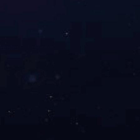
PVC抗静电
SBR抗静电
SPS抗静电
TES抗静电
TP抗静电
TPO抗静电
TPO(POE)抗静电
TS抗静电
首页
|
公司简介
|
产品中心
|
行业新闻
|
安博