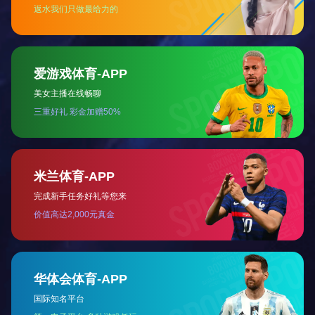
POM抗静电
PPA抗静电
PPS抗静电
PPSU抗静电
PTFE抗静电
TPU抗静电
UHMWPE抗静电
XLPE抗静电
TPE抗静电
TPEE抗静电
SEBS抗静电
SBS抗静电
PVDF抗静电
PMMA抗静电
PETG抗静电
PET抗静电
PES抗静电