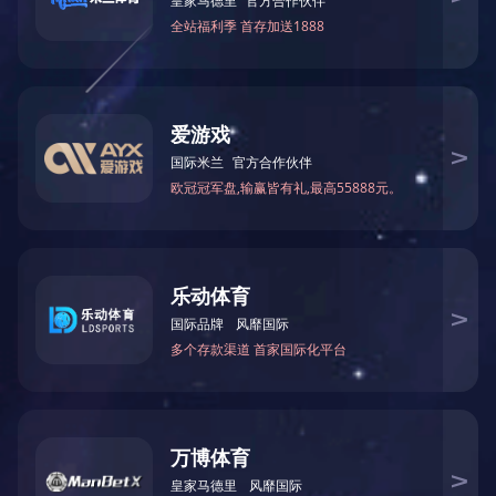
LCP抗静电
LCP+PPS抗静电
LDPE抗静电
LDPE+EVA抗静电
LDPE+LLDPE抗静电
LLDPE抗静电
LMDPE抗静电
MDPE抗静电
Other抗静电
PA抗静电
PA1010抗静电
PA11抗静电
PA12抗静电
PA46抗静电
PA6抗静电
PA6/12抗静电
PA6/6T抗静电