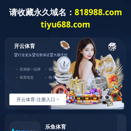
首页
公司简介
行业新闻
塑料奶瓶有“保质期”,关注宝宝健康
以塑料取代金属的新趋势
PC/ABS塑料合金的定义及发展
PC/ABS合金塑料特性助力汽车内饰
生产
PC合金塑料特性助力汽车内饰生产
东莞市佳特塑料公司招聘信息
更多行业新闻