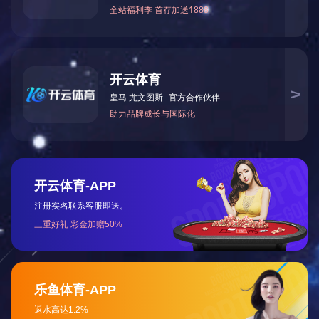
PA6+安博站·官方版网站登录入口
PA610抗静电
PA612抗静电
PA66抗静电
PA66/6抗静电
PA66+PA6I/X抗静电
PAEK抗静电
PAI抗静电
PARA抗静电
PAS抗静电
PBI抗静电
PBT抗静电
PC抗静电
PC+PBT抗静电
PE抗静电
PPE抗静电
PP抗静电