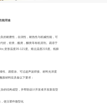
04的性能用途
优良的耐磨性，自润性，耐热性与机械性能，可
耐卤代烃，烃类，酯类，酮类等有机溶剂。易溶于
cc,变形温度35-121度。熔点温度215度。线膨
漆性、易喷涂、可过超声波焊接、材料光泽度
酰胺材料应具备以下要求：
复杂的结构成型，并帮助设计开发者开发新造型
松，使注塑件微型化