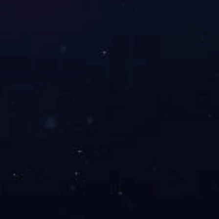
PVC抗静电
SBR抗静电
SPS抗静电
TES抗静电
TP抗静电
TPO抗静电
TPO(POE)抗静电
TS抗静电
首页
|
公司简介
|
产品中心
|
行业新闻
|
安博
在线咨询