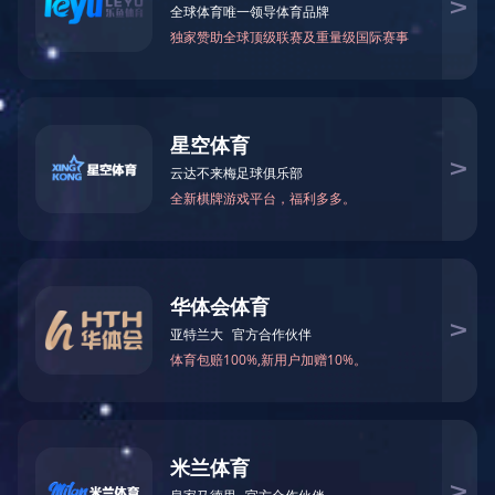
产品类型
PA12 RTP 287F
安博站·官方版网站登录入口
ABS+PA抗静电
ABS+PC抗静电
ABS+PVC抗静电
1、典型应用范围:水量
ASA+PC抗静电
ASA+PC抗静电
2、注塑模工艺条件:a
COC抗静电
中干燥4~5小时。如果材
EAA抗静电
于普通特性材料不要超过3
EEA抗静电
薄壁或大面积元件为80
EMA抗静电
PA12来说是很重要的。
EPDM抗静电
于有玻璃添加剂的材料
ETFE抗静电
3、流道和浇口:对于未
EVA抗静电
大流道直径。流道形状
FEP抗静电
是为了避免对塑件过高
HDPE抗静电