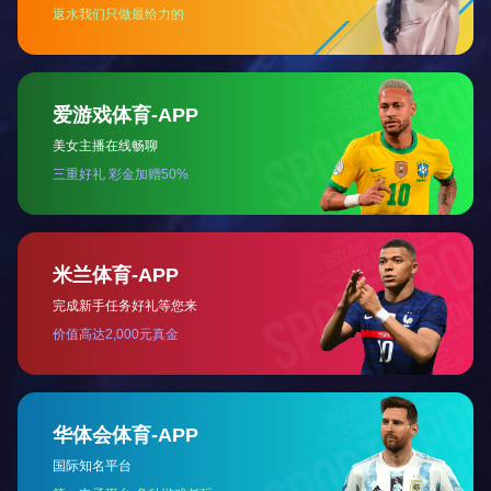
POM抗静电
PPA抗静电
PPS抗静电
PPSU抗静电
PTFE抗静电
TPU抗静电
UHMWPE抗静电
XLPE抗静电
TPE抗静电
TPEE抗静电
SEBS抗静电
SBS抗静电
PVDF抗静电
PMMA抗静电
PETG抗静电
PET抗静电
PES抗静电