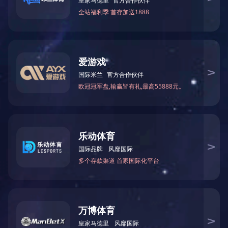
0.8mm。热流道模具
LCP抗静电
当比冷流道要小一些。
LCP+PPS抗静电
LDPE抗静电
4、化学和物理特性: P
LDPE+EVA抗静电
很好的电气绝缘体并且和
LDPE+LLDPE抗静电
塑化特性和增强特性方面
LLDPE抗静电
对强氧化性酸无抵抗能力
LMDPE抗静电
间，这主要取决于材料
MDPE抗静电
Other抗静电
PA12
RTP
PA抗静电
PA12
RTP
PA1010抗静电
PA12
RTP
PA12
RTP
PA11抗静电
PA12
RTP
PA12抗静电
PA12
RTP
PA46抗静电
PA12
RTP
PA6抗静电
PA12
RTP
PA6/12抗静电
另本公司提供PC｜PC/AB
PA6/6T抗静电