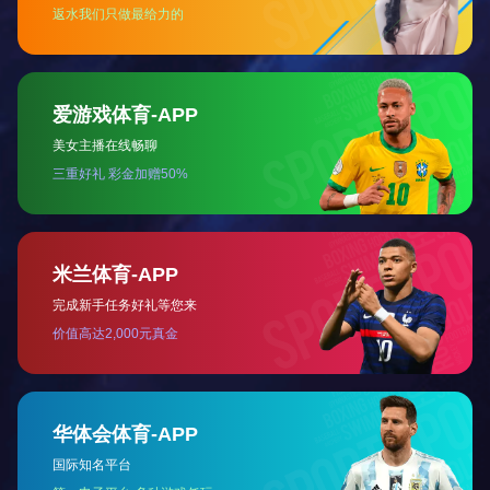
POM抗静电
PPA抗静电
PPS抗静电
PPSU抗静电
PTFE抗静电
TPU抗静电
UHMWPE抗静电
XLPE抗静电
TPE抗静电
TPEE抗静电
SEBS抗静电
SBS抗静电
PVDF抗静电
PMMA抗静电
PETG抗静电
PET抗静电
PES抗静电