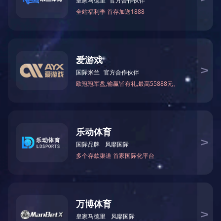
0.8mm。热流道模具
LCP抗静电
当比冷流道要小一些。
LCP+PPS抗静电
LDPE抗静电
4、化学和物理特性: P
LDPE+EVA抗静电
很好的电气绝缘体并且和
LDPE+LLDPE抗静电
塑化特性和增强特性方面
LLDPE抗静电
对强氧化性酸无抵抗能力
LMDPE抗静电
间，这主要取决于材料
MDPE抗静电
Other抗静电
PA12
RTP
PA抗静电
PA12
RTP
PA1010抗静电
PA12
RTP
PA12
RTP
PA11抗静电
PA12
RTP
PA12抗静电
PA12
RTP
PA46抗静电
PA12
RTP
PA6抗静电
PA12
RTP
PA6/12抗静电
另本公司提供PC｜PC/AB
PA6/6T抗静电