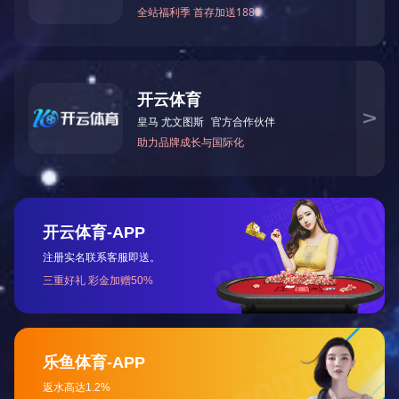
PEEK｜PPSU｜PEI｜导
PA6+安博站·官方版网站登录入口
PA610抗静电
PA612抗静电
PA66抗静电
PA66/6抗静电
PA66+PA6I/X抗静电
PAEK抗静电
PAI抗静电
PARA抗静电
PAS抗静电
PBI抗静电
PBT抗静电
PC抗静电
PC+PBT抗静电
PE抗静电
PPE抗静电
PP抗静电