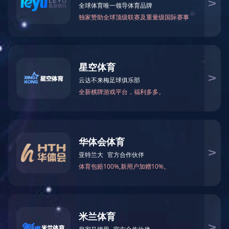
产品类型
PA12 RTP 285 F
安博站·官方版网站登录入口
ABS+PA抗静电
ABS+PC抗静电
ABS+PVC抗静电
1、典型应用范围:水量
ASA+PC抗静电
ASA+PC抗静电
2、注塑模工艺条件:a
COC抗静电
中干燥4~5小时。如果材
EAA抗静电
于普通特性材料不要超过3
EEA抗静电
薄壁或大面积元件为80
EMA抗静电
PA12来说是很重要的。
EPDM抗静电
于有玻璃添加剂的材料
ETFE抗静电
3、流道和浇口:对于未
EVA抗静电
大流道直径。流道形状
FEP抗静电
是为了避免对塑件过高
HDPE抗静电