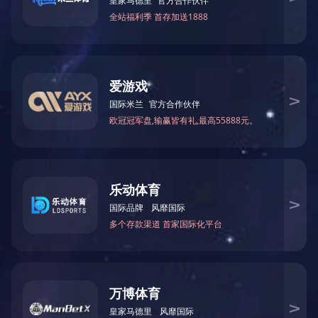
LCP抗静电
2、 应用：a、印刷电
LCP+PPS抗静电
LDPE抗静电
LCP
RTP
LDPE+EVA抗静电
LCP
RTP
LDPE+LLDPE抗静电
LCP
RTP
LLDPE抗静电
LCP
RTP
LCP
RTP
LMDPE抗静电
LCP
RTP
MDPE抗静电
LCP
RTP
Other抗静电
LCP
RTP
PA抗静电
LCP
RTP
PA1010抗静电
LCP
RTP
PA11抗静电
另本公司提供PC｜PC/AB
PA12抗静电
PEEK｜PPSU｜PEI｜导
PA46抗静电
PA6抗静电
PA6/12抗静电
PA6/6T抗静电