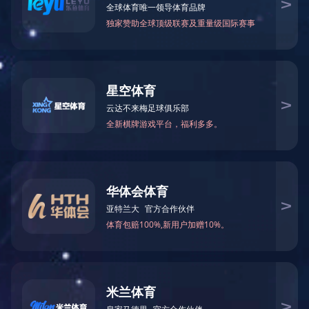
产品类型
LCP RTP Mar-87
安博站·官方版网站登录入口
ABS+PA抗静电
ABS+PC抗静电
ABS+PVC抗静电
一、概述LCP是一类具
ASA+PC抗静电
工；b、热致性液晶：可
ASA+PC抗静电
COC抗静电
最初工业化液晶聚合物是美
EAA抗静电
聚合物只能在溶液中加
EEA抗静电
EMA抗静电
二、LCP的特性与应用
EPDM抗静电
1、 特性：a、LCP
ETFE抗静电
塑料用百分之几十玻璃
EVA抗静电
料。b、液晶聚合物还
FEP抗静电
优异。c、LCP的耐气
HDPE抗静电