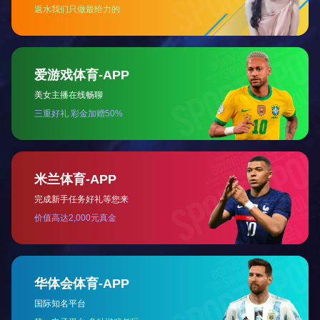
POM抗静电
PPA抗静电
PPS抗静电
PPSU抗静电
PTFE抗静电
TPU抗静电
UHMWPE抗静电
XLPE抗静电
TPE抗静电
TPEE抗静电
SEBS抗静电
SBS抗静电
PVDF抗静电
PMMA抗静电
PETG抗静电
PET抗静电
PES抗静电