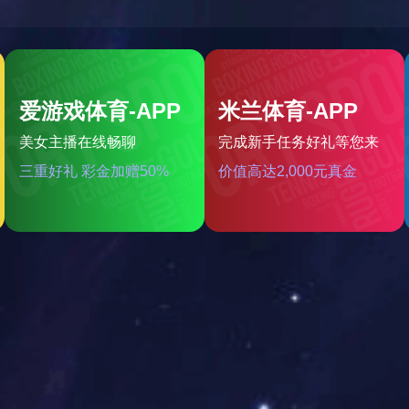
2、 应用：a、印刷电路板、人造卫星电子零件、喷气发动机零件、汽车
LCP
RTP
Jan-
LCP
RTP
Jan-
LCP
RTP
Mar-
LCP
RTP
Apr-
LCP
RTP
Jan-
LCP
RTP
Mar-
LCP
RTP
Apr-
LCP
RTP
Jan-
LCP
RTP
Mar-
LCP
RTP
Apr-
另本公司提供PC｜PC/ABS｜PA6｜PA66｜POM｜PBT｜PMMA｜TPE｜
PEEK｜PPSU｜PEI｜导电塑料｜防静电塑料，欢迎您来电咨询！〖服务热线：400-00