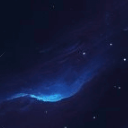
POM抗静电
PPA抗静电
PPS抗静电
PPSU抗静电
PTFE抗静电
TPU抗静电
UHMWPE抗静电
XLPE抗静电
TPE抗静电
TPEE抗静电
SEBS抗静电
SBS抗静电
PVDF抗静电
PMMA抗静电
PETG抗静电
PET抗静电
PES抗静电