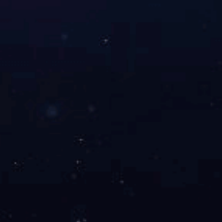
公司简介
|
产品中心
|
行业新闻
|
安博anbo（中国）
|
文档中心
|
管理站点
|
新风系统