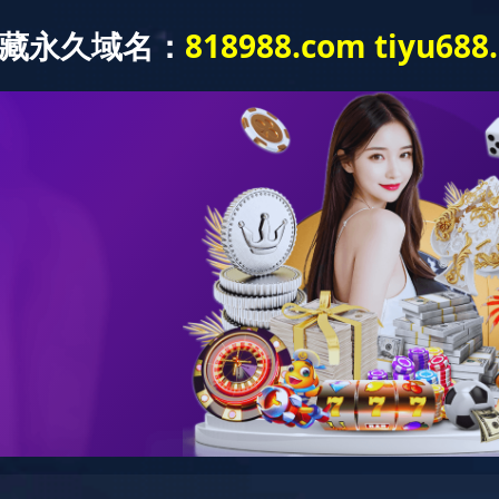
首页
公司简介
产品中心
行业新闻