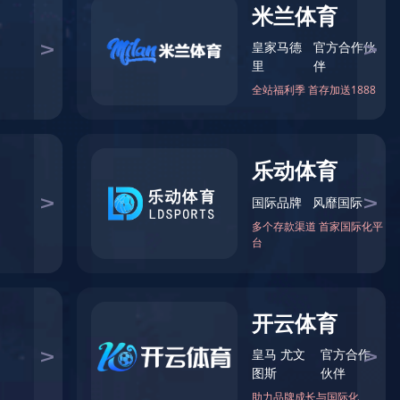
的一类材料：a、溶致性液晶：需要在溶液中加
甲酰胺（Kevlar&reg;）.由于这种类型的
因而不增强的液晶塑料即可达到甚至超过普通工程
璃纤维、碳纤维等增强，更远远超过其他工程塑
大多数塑料存在的蠕变特点，且耐磨、减磨性均
火焰而不再继续进行燃烧。