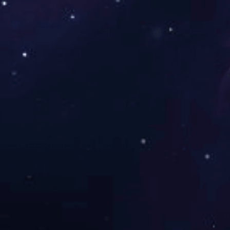
PEI抗静电
PEEK抗静电
PEBA抗静电
PEK抗静电
PEKEKK抗静电
PEKK抗静电
PFA抗静电
PI，TP抗静电
PI，TS抗静电
PPE+PS抗静电
PPE+PS+PA抗静电
PS(EPS)抗静电
PS(GPPS)抗静电
PS(HIPS)抗静电
PSU抗静电
PTFE+PPS抗静电
PTT抗静电
PUR抗静电