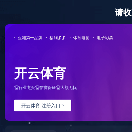
行业新闻
塑料奶瓶有“保质期”,关注宝宝健康
以塑料取代金属的新趋势
PC/ABS塑料合金的定义及发展
PC/ABS合金塑料特性助力汽车内饰
生产
PC合金塑料特性助力汽车内饰生产
东莞市佳特塑料公司招聘信息
更多行业新闻