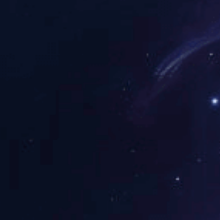
PA6+安博站·官方版网站登录入口
PA610抗静电
PA612抗静电
PA66抗静电
PA66/6抗静电
PA66+PA6I/X抗静电
PAEK抗静电
PAI抗静电
PARA抗静电
PAS抗静电
PBI抗静电
PBT抗静电
PC抗静电
PC+PBT抗静电
PE抗静电
PPE抗静电
PP抗静电