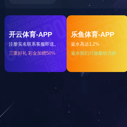
LCP抗静电
LCP+PPS抗静电
LDPE抗静电
LDPE+EVA抗静电
LDPE+LLDPE抗静电
LLDPE抗静电
LMDPE抗静电
MDPE抗静电
Other抗静电
PA抗静电
PA1010抗静电
PA11抗静电
PA12抗静电
PA46抗静电
PA6抗静电
PA6/12抗静电
PA6/6T抗静电