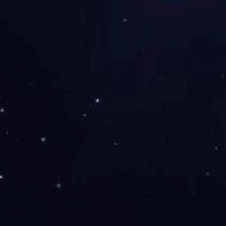
PVC抗静电
SBR抗静电
SPS抗静电
TES抗静电
TP抗静电
TPO抗静电
TPO(POE)抗静电
TS抗静电
首页
|
在线咨询