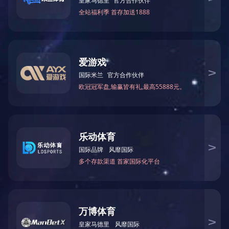
LCP抗静电
2、 应用：a、印刷电
LCP+PPS抗静电
LDPE抗静电
LCP
RTP
LDPE+EVA抗静电
LCP
RTP
LDPE+LLDPE抗静电
LCP
RTP
LLDPE抗静电
LCP
RTP
LCP
RTP
LMDPE抗静电
LCP
RTP
MDPE抗静电
LCP
RTP
Other抗静电
LCP
RTP
PA抗静电
LCP
RTP
PA1010抗静电
LCP
RTP
PA11抗静电
另本公司提供PC｜PC/AB
PA12抗静电
PEEK｜PPSU｜PEI｜导
PA46抗静电
PA6抗静电
PA6/12抗静电
PA6/6T抗静电